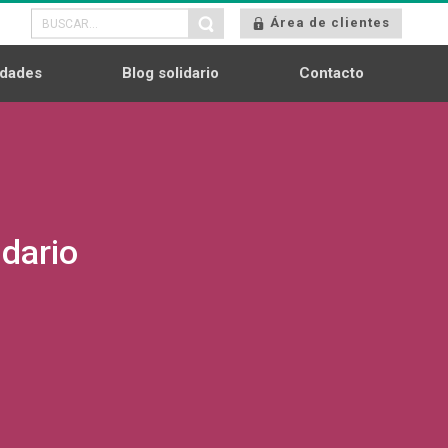
Área de clientes
dades
Blog solidario
Contacto
idario