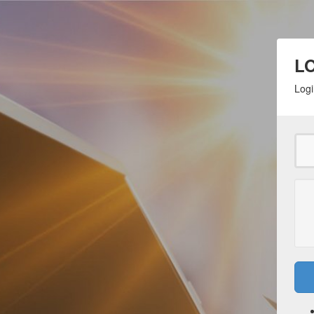
L
Logi